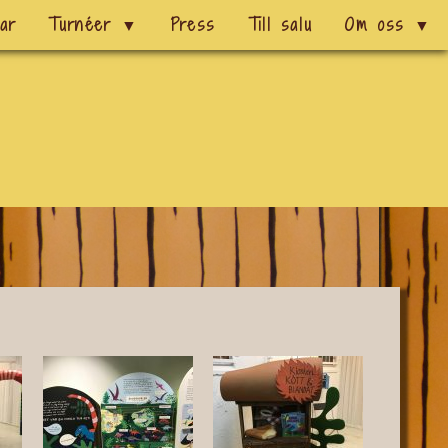
gar
Turnéer
▼
Press
Till salu
Om oss
▼