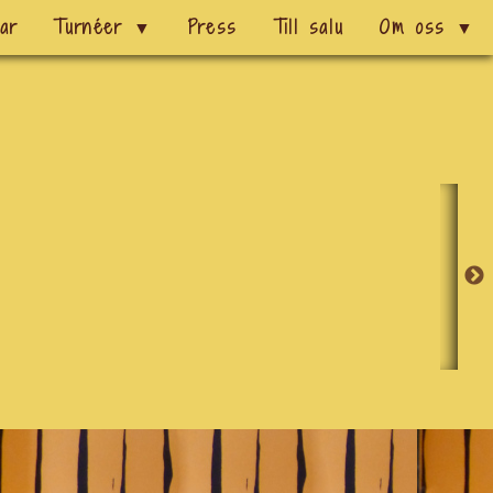
gar
Turnéer
▼
Press
Till salu
Om oss
▼