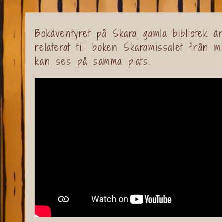
Bokäventyret på Skara gamla bibliotek ä
relaterat till boken Skaramissalet från m
kan ses på samma plats.