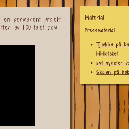
Material
r en permanent projekt
itten av 1100-talet som
Pressmaterial
Tjuvkika på b
biblioteket
svt-nyheter-v
Skolan på bok