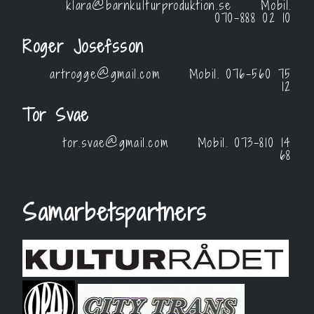
klara@barnkulturproduktion.se
Mobil.
070-888 02 10
Roger Josefsson
artrogge@gmail.com
Mobil.
076-560 75
12
Tor Svae
tor.svae@gmail.com
Mobil.
073-810 14
68
Samarbetspartners